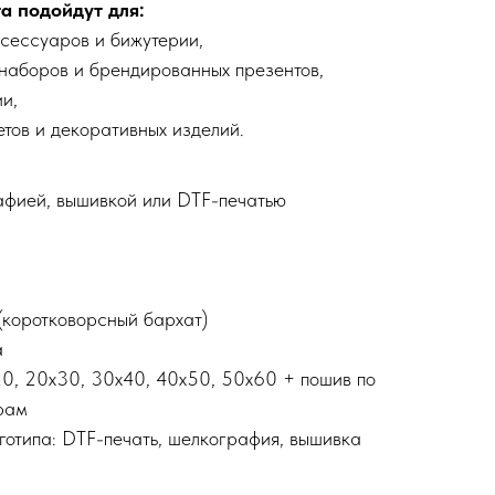
а подойдут для:
сессуаров и бижутерии,
 наборов и брендированных презентов,
и,
тов и декоративных изделий.
афией, вышивкой или DTF-печатью
(коротковорсный бархат)
а
х20, 20х30, 30х40, 40х50, 50х60 + пошив по
рам
готипа: DTF-печать, шелкография, вышивка