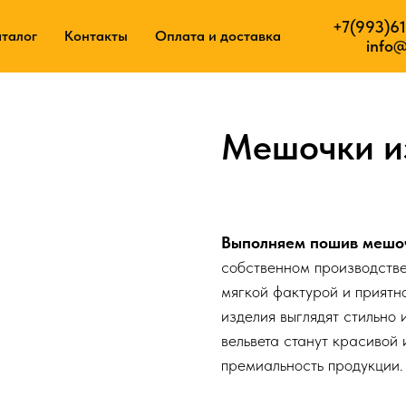
+7(993)61
+7(9
уги
талог
Контакты
Контакты
Оплата и доставка
Оплата и доставка
info@
Мешочки из
30
р.
Выполняем пошив мешочк
собственном производстве
мягкой фактурой и приятн
изделия выглядят стильно 
вельвета станут красивой 
премиальность продукции.