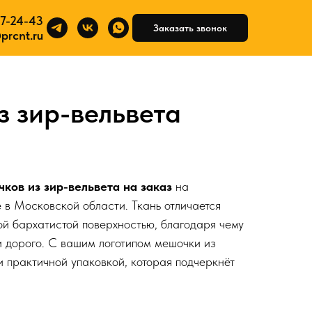
7-24-43
93)617-24-43
Заказать звонок
Заказать звонок
prcnt.ru
info@prcnt.ru
 зир-вельвета
ов из зир-вельвета на заказ
на
 в Московской области. Ткань отличается
ой бархатистой поверхностью, благодаря чему
и дорого. С вашим логотипом мешочки из
и практичной упаковкой, которая подчеркнёт