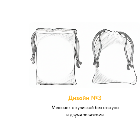
Дизайн №3
Мешочек с кулиской без отступа
и двумя завязками