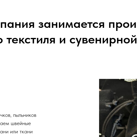
пания занимается прои
 текстиля и сувенирно
ков, пыльников
иваем швейные
кани или ткани