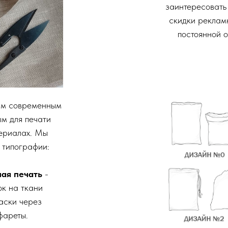
заинтересовать
скидки рекламн
постоянной 
ым современным
м для печати
ериалах. Мы
 типографии:
ная печать
-
ок на ткани
аски через
фареты.