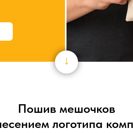
↓
Пошив мешочков
несением логотипа ком