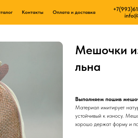
+7(993)61
+7(9
уги
талог
Контакты
Контакты
Оплата и доставка
Оплата и доставка
info@
Мешочки из
льна
30
р.
Выполняем пошив мешочк
Материал имитирует натур
устойчивый к износу. Меш
хорошо держат форму и по