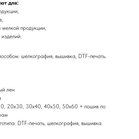
ют для:
одукции,
в,
 мелкой продукции,
 изделий.
особом: шелкография, вышивка, DTF-печать.
ый лен
а
х20, 20х30, 30х40, 40х50, 50х60 + пошив по
рам
готипа: DTF-печать, шелкография, вышивка