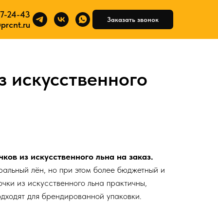
7-24-43
93)617-24-43
Заказать звонок
Заказать звонок
prcnt.ru
info@prcnt.ru
 искусственного
ов из искусственного льна на заказ.
альный лён, но при этом более бюджетный и
очки из искусственного льна практичны,
дходят для брендированной упаковки.