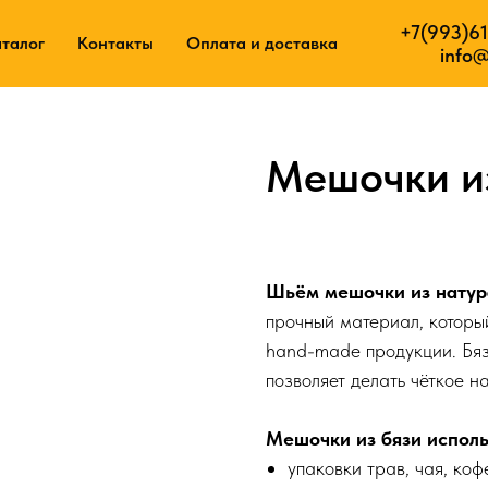
+7(993)61
+7(9
уги
талог
Контакты
Контакты
Оплата и доставка
Оплата и доставка
info@
Мешочки и
30
р.
Шьём мешочки из натура
прочный материал, который
hand-made продукции. Бяз
позволяет делать чёткое н
Мешочки из бязи исполь
упаковки трав, чая, коф