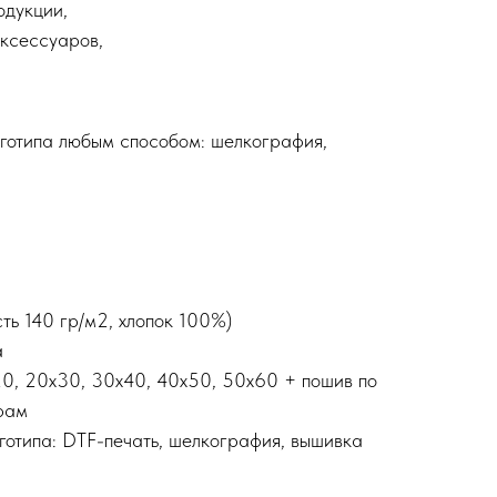
одукции,
аксессуаров,
готипа любым способом: шелкография,
сть 140 гр/м2, хлопок 100%)
а
х20, 20х30, 30х40, 40х50, 50х60 + пошив по
рам
готипа: DTF-печать, шелкография, вышивка