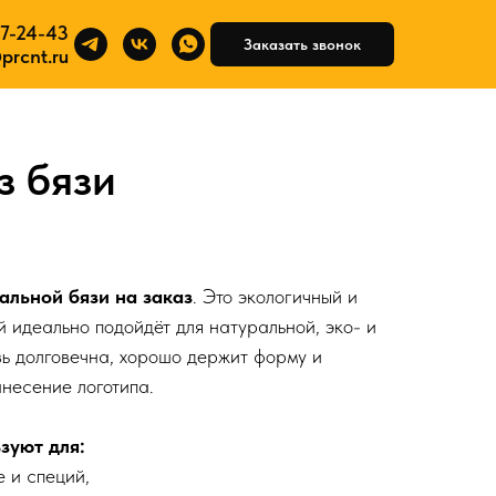
7-24-43
93)617-24-43
Заказать звонок
Заказать звонок
prcnt.ru
info@prcnt.ru
з бязи
льной бязи на заказ
. Это экологичный и
 идеально подойдёт для натуральной, эко- и
ь долговечна, хорошо держит форму и
анесение логотипа.
зуют для:
е и специй,