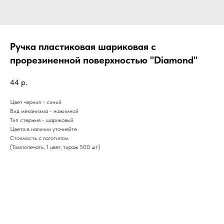
Ручка пластиковая шариковая с
прорезиненной поверхностью "Diamond"
44
р.
Цвет чернил - синий
Вид механизма - нажимной
Тип стержня - шариковый
Цвета в наличии
уточняйте
Стоимость с логотипом
(Тампопечать, 1 цвет, тираж 500 шт.)